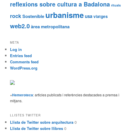
reflexions sobre cultura a Badalona
rituals
urbanisme
rock
Sostenible
usa
viatges
web2.0
àrea metropolitana
META
Log in
Entries feed
Comments feed
WordPress.org
+
Hemeroteca
: articles publicats i referències destacades a premsa i
mitjans.
LLISTES TWITTER
Llista de Twitter sobre arquitectura
0
Llista de Twitter sobre llibres
0