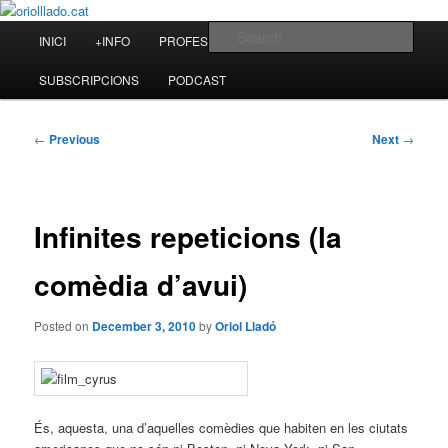
Skip
to
Main
Sear
INICI
+INFO
PROFESSIONAL
BLOG
primary
menu
content
oriolllado.cat
SUBSCRIPCIONS
PODCAST
Post
←
Previous
Next
→
navigation
Infinites repeticions (la
comèdia d’avui)
Posted on
December 3, 2010
by
Oriol Lladó
És, aquesta, una d’aquelles comèdies que habiten en les ciutats