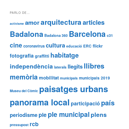
PARLO DE…
arquitectura
articles
amor
activisme
Barcelona
Badalona
Badalona 360
c31
cine
cultura
flickr
coronavirus
ERC
educació
habitatge
fotografia
graffitti
llibres
independència
llegits
laterals
memòria
mobilitat
municipals 2019
municipals
paisatges urbans
Museu del Còmic
panorama local
país
participació
ple municipal
plens
ple
periodisme
rcb
pressupost