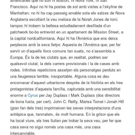
americanes que no són ni Boston, ni Nova York, ni San
Francisco. Aquí no hi ha postes de sol amb vistes a l’skyline de
Manhattan; no hi ha cap passeig amable sota els salzes de Nova
Anglaterra escoltant la veu melosa de la Norah Jones de torn;
tampoc hi trobem la bellesa estudiadament desfilada d’un
patchwork bo-bo entrevist en un apartament de Mission Street, a
la capital nordcaliforniana. Aquí hi ha l’Amèrica que ens deixa
perplexos amb la seva lletjor. Aquesta és l’Amèrica que, per fer
servir un d’aquells llocs comuns tan suats, no s’assembla a
Europa. És la de les ciutats que, en realitat, podrien ser
qualsevol ciutat, la dels carrers provisionals i la de cases amb
rodes. Infinites repeticions assetjen els personatges perduts en
una lleugeresa terrible, insoportable. Alguna cosa es deu
encomanar d’aquest urbanisme desprès de la història en els tres
protagonistes d’aquesta família, capturada amb una sensibilitat
enorme a
Cyrus
per Jay Duplass i Mark Duplass (dos directors
de bona fusta, per cert). John C. Reilly, Marisa Tomei i Jonah Hill
(gran fan dels tres) imprimeixen les seves interpretacions d’una
antièpica que, tanmateix, és molt humana. En la grisor que els
ha tocat viure, els tres lluiten per trobar la seva veu, per fer que
casa seva no sigui només una casa més, una casa
intercanviable.