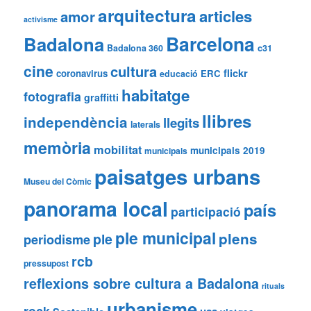
arquitectura
articles
amor
activisme
Barcelona
Badalona
Badalona 360
c31
cine
cultura
flickr
coronavirus
ERC
educació
habitatge
fotografia
graffitti
llibres
independència
llegits
laterals
memòria
mobilitat
municipals 2019
municipals
paisatges urbans
Museu del Còmic
panorama local
país
participació
ple municipal
plens
ple
periodisme
rcb
pressupost
reflexions sobre cultura a Badalona
rituals
urbanisme
rock