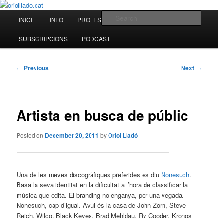
Skip
to
Main
Sear
INICI
+INFO
PROFESSIONAL
BLOG
primary
menu
content
oriolllado.cat
SUBSCRIPCIONS
PODCAST
Post
←
Previous
Next
→
navigation
Artista en busca de públic
Posted on
December 20, 2011
by
Oriol Lladó
Una de les meves discogràfiques preferides es diu
Nonesuch
.
Basa la seva identitat en la dificultat a l’hora de classificar la
música que edita. El branding no enganya, per una vegada.
Nonesuch, cap d’igual. Avui és la casa de John Zorn, Steve
Reich, Wilco, Black Keyes, Brad Mehldau, Ry Cooder, Kronos