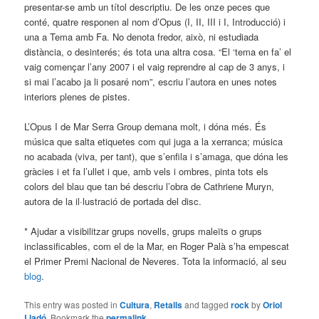
presentar-se amb un títol descriptiu. De les onze peces que
conté, quatre responen al nom d’Opus (I, II, III i I, Introducció) i
una a Tema amb Fa. No denota fredor, això, ni estudiada
distància, o desinterés; és tota una altra cosa. “El ‘tema en fa’ el
vaig començar l’any 2007 i el vaig reprendre al cap de 3 anys, i
si mai l’acabo ja li posaré nom”, escriu l’autora en unes notes
interiors plenes de pistes.
L’Opus I de Mar Serra Group demana molt, i dóna més. És
música que salta etiquetes com qui juga a la xerranca; música
no acabada (viva, per tant), que s’enfila i s’amaga, que dóna les
gràcies i et fa l’ullet i que, amb vels i ombres, pinta tots els
colors del blau que tan bé descriu l’obra de Cathriene Muryn,
autora de la il·lustració de portada del disc.
* Ajudar a visibilitzar grups novells, grups maleïts o grups
inclassificables, com el de la Mar, en Roger Palà s’ha empescat
el Primer Premi Nacional de Neveres. Tota la informació, al seu
blog
.
This entry was posted in
Cultura
,
Retalls
and tagged
rock
by
Oriol
Lladó
. Bookmark the
permalink
.