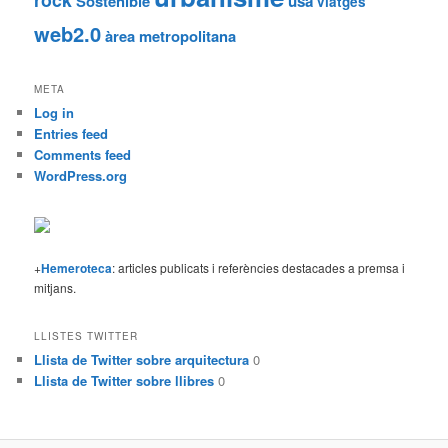
Sostenible
usa
viatges
web2.0
àrea metropolitana
META
Log in
Entries feed
Comments feed
WordPress.org
+
Hemeroteca
: articles publicats i referències destacades a premsa i
mitjans.
LLISTES TWITTER
Llista de Twitter sobre arquitectura
0
Llista de Twitter sobre llibres
0