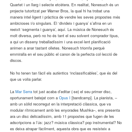
Quartet i un llarg i selecte etcètera. En realitat, Nonesuch és un
projecte tutoritzat per Warner Bros, la qual hi ha trobat una
manera intel·ligent i pràctica de vendre les seves propostes més
ambicioses i/o singulars. El ‘divideix i guanya’ s’afina en un
reeixit ‘segmenta i guanya’, aquí. La música de Nonesuch és
molt diversa, però no ho és tant el seu solvent comprador tipus,
a qui un disseny treballadíssim i una excel·lent planificació
animen a anar tastant olletes. Nonesuch triomfa perquè
emmiralla en el seu públic el canon de la perfecta col·lecció de
discos.
No ho tenen tan fàcil els autèntics ‘inclassificables’, que és del
que us volia parlar.
La
Mar Serra
tot just acaba d’editar (-se) el seu primer disc,
oportunament batejat com a
Opus I
[bandcamp]. La pianista, –
amb un sòlid recorregut en la interpretació clàssica, que va
modular rítmicament amb les enyorades Mushka–, ens presenta
ara un disc delicadíssim, amb 11 propostes que fugen de les
adscripcions a l’ús: jazz? música clàssica? pop instrumental? No
es deixa atrapar fàcilment, aquesta obra que es resisteix a