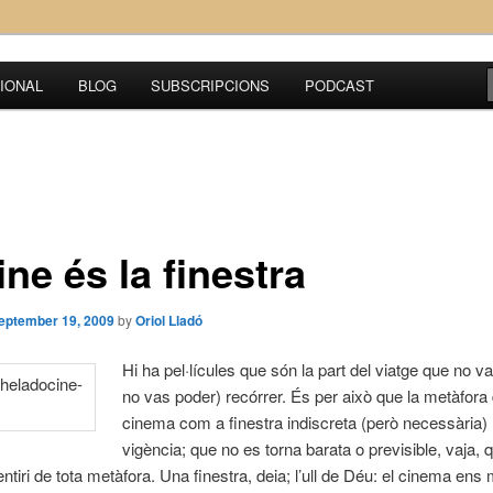
IONAL
BLOG
SUBSCRIPCIONS
PODCAST
ine és la finestra
eptember 19, 2009
by
Oriol Lladó
Hi ha pel·lícules que són la part del viatge que no v
no vas poder) recórrer. És per això que la metàfora 
cinema com a finestra indiscreta (però necessària)
vigència; que no es torna barata o previsible, vaja,
ntiri de tota metàfora. Una finestra, deia; l’ull de Déu: el cinema ens 