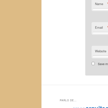
Name
Email
Website
Save my
PARLO DE…