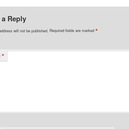
 a Reply
*
address will not be published.
Required fields are marked
*
t