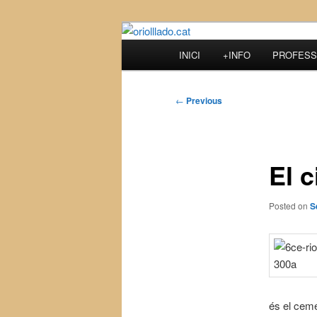
Skip
to
Main
INICI
+INFO
PROFESS
primary
menu
oriolllado.cat
content
Post
←
Previous
navigation
El c
Posted on
S
és el ceme