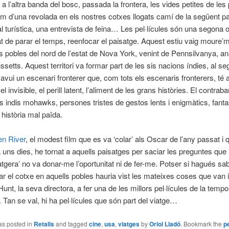
a l’altra banda del bosc, passada la frontera, les vides petites de le
 d’una revolada en els nostres cotxes llogats camí de la següent p
tal turística, una entrevista de feina… Les pel·lícules són una segona o
tat de parar el temps, reenfocar el paisatge. Aquest estiu vaig moure’
s pobles del nord de l’estat de Nova York, venint de Pennsilvanya, a
etts. Aquest territori va formar part de les sis nacions índies, al seg
, avui un escenari fronterer que, com tots els escenaris fronterers, té 
 invisible, el perill latent, l’aliment de les grans històries. El contrab
ls indis mohawks, persones tristes de gestos lents i enigmàtics, fan
 història mal païda.
en River
, el modest film que es va ‘colar’ als Oscar de l’any passat i 
a uns dies, he tornat a aquells paisatges per saciar les preguntes que
atgera’ no va donar-me l’oportunitat ni de fer-me. Potser si hagués sab
ar el cotxe en aquells pobles hauria vist les mateixes coses que van i
unt, la seva directora, a fer una de les millors pel·lícules de la temp
 Tan se val, hi ha pel·lícules que són part del viatge…
as posted in
Retalls
and tagged
cine
,
usa
,
viatges
by
Oriol Lladó
. Bookmark the
p