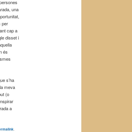
s persones
arada, una
portunitat,
m per
nant cap a
le disset i
aquella
an és
tasmes
que s’ha
 la meva
ut (o
nspirar
orada a
ermalink
.