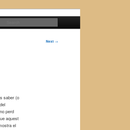
Search
Next
→
as saber (o
del
 no perd
 que aquest
mostra el