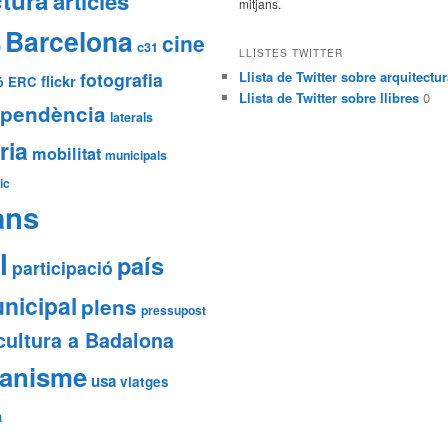
ctura
articles
mitjans.
Barcelona
cine
0
c31
LLISTES TWITTER
Llista de Twitter sobre arquitectu
fotografia
flickr
ERC
ó
Llista de Twitter sobre llibres
0
ependència
laterals
ria
mobilitat
municipals
ic
ans
l
país
participació
nicipal
plens
pressupost
cultura a Badalona
banisme
usa
viatges
a