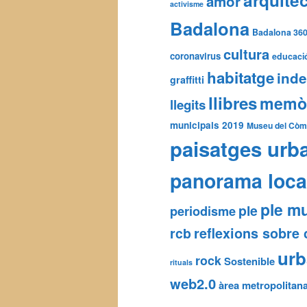
arquite
amor
activisme
Badalona
Badalona 36
cultura
coronavirus
educaci
habitatge
ind
graffitti
llibres
memò
llegits
municipals 2019
Museu del Còm
paisatges urb
panorama loca
ple mu
ple
periodisme
rcb
reflexions sobre 
ur
rock
Sostenible
rituals
web2.0
àrea metropolitan