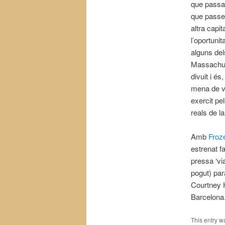
que passa 
que passem
altra capi
l’oportuni
alguns del
Massachuss
divuit i és
mena de vel
exercit pe
reals de la
Amb
Froz
estrenat f
pressa ‘vi
pogut) par
Courtney H
Barcelona.
This entry w