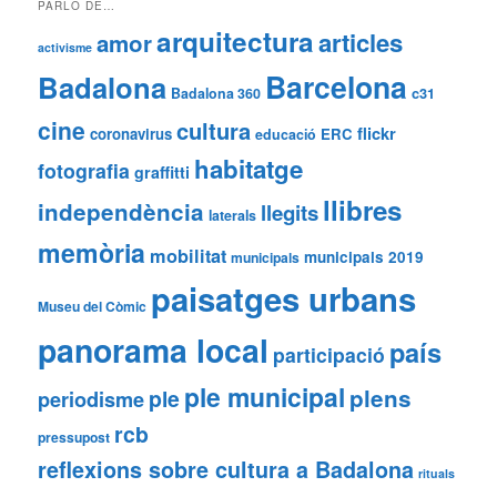
PARLO DE…
arquitectura
articles
amor
activisme
Barcelona
Badalona
Badalona 360
c31
cine
cultura
flickr
coronavirus
ERC
educació
habitatge
fotografia
graffitti
llibres
independència
llegits
laterals
memòria
mobilitat
municipals 2019
municipals
paisatges urbans
Museu del Còmic
panorama local
país
participació
ple municipal
plens
ple
periodisme
rcb
pressupost
reflexions sobre cultura a Badalona
rituals