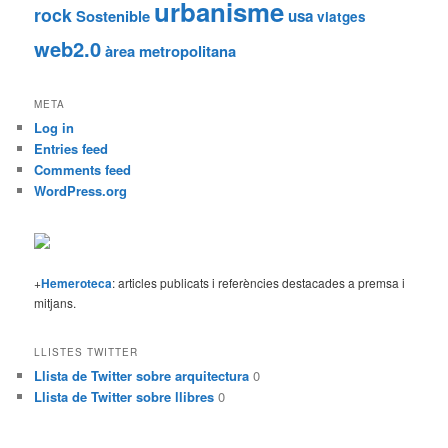
urbanisme
rock
Sostenible
usa
viatges
web2.0
àrea metropolitana
META
Log in
Entries feed
Comments feed
WordPress.org
+
Hemeroteca
: articles publicats i referències destacades a premsa i
mitjans.
LLISTES TWITTER
Llista de Twitter sobre arquitectura
0
Llista de Twitter sobre llibres
0