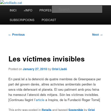
Skip
to
Main
Sear
INICI
+INFO
PROFESSIONAL
BLOG
primary
menu
content
oriolllado.cat
SUBSCRIPCIONS
PODCAST
Post
←
Previous
Next
→
navigation
Les víctimes invisibles
Posted on
January 27, 2010
by
Oriol Lladó
En paral.lel a la detenció de quatre membres de Greenpeace per
part del govern danès, altres activistes ambientals perdien la
seva vida defensant el planeta. El seu patiment amb prou feina
ha merescut l’atenció dels mitjans. Són les víctimes invisibles.
[Continueu llegint l’
article
a Inspira, de la Fundació Roger Torné]
This entry was posted in
Retalls
and tagged
Sostenible
by
Oriol