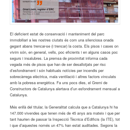
El deficient estat de conservació i manteniment del parc
immobiliari a les nostres ciutats és com una silenciosa onada
gegant abans trencar-se (i trencar) la costa. Els pisos i cases on
vivim són, en general, vells, poc eficients i en alguns casos poc
segurs i insalubres. La premsa de proximitat informa cada
vegada més de pisos que han de ser desallotjats per risc
d’esfondrament i són habituals notícies per incendis per
sobrecàrrega elèctrica, mala ventilació i altres factors vinculats
amb la pobresa energètica. Fa uns pocs dies, el Gremi de
Constructors de Catalunya alertava d’un esfondrament mensual a
Catalunya.
Més enllà del titular, la Generalitat calcula que a Catalunya hi ha
147.000 vivendes que tenen més de 45 anys ara mateix i que per
tant haurien de passar la Inspecció Tècnica d’Edificis (la ITE), tot
i que d’aquestes només un 47% han estat auditades. Segons la