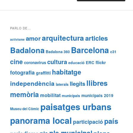
PARLO DE…
arquitectura
articles
amor
activisme
Barcelona
Badalona
Badalona 360
c31
cine
cultura
flickr
coronavirus
ERC
educació
habitatge
fotografia
graffitti
llibres
independència
llegits
laterals
memòria
mobilitat
municipals 2019
municipals
paisatges urbans
Museu del Còmic
panorama local
país
participació
ple municipal