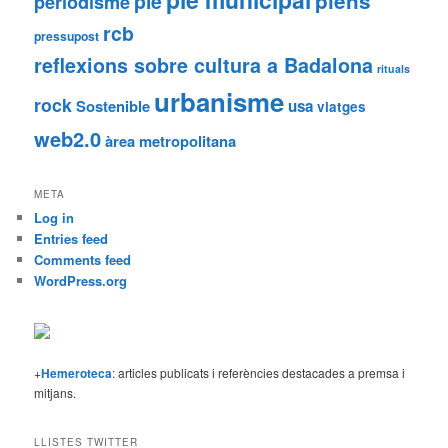
plens
ple
periodisme
rcb
pressupost
reflexions sobre cultura a Badalona
rituals
urbanisme
rock
Sostenible
usa
viatges
web2.0
àrea metropolitana
META
Log in
Entries feed
Comments feed
WordPress.org
+
Hemeroteca
: articles publicats i referències destacades a premsa i
mitjans.
LLISTES TWITTER