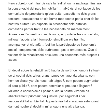
Però sobretot cal mirar de cara la realitat on ha naufragat fins ara
la conservació del parc immobiliari… i això és el col·lapse de les
comunitats de propietaris (pisos buits, passotisme dels grans
tenidors, ocupacions) en els barris més tocats per la crisi de les
nostres ciutats i en especial la precarietat dels estalvis
domèstics per fer front a les necessitats de manteniment.
Aquesta és l’autèntica clau de volta, empoderar les comunitats,
millorar l’accés a la informació, simplificar els tràmits,
acompanyar el ciutadà… facilitar la participació de l’economia
social i cooperativa, dels autònoms i petits empresaris. Que al
voltant de la rehabilitació articulem una economia més propera i
sòlida.
El debat sobre la rehabilitació hauria de sortir de l’ombra i situar-
se al costat dels altres grans temes de l’agenda urbana: com
hem de dissenyar els nous habitatges?, com podem augmentar
el parc públic?, com podem controlar el preu dels lloguers?
Millorar la conservació i posar al dia la nostra vivenda és
absolutament prioritari: per justícia, per seguretat i per
responsabilitat ambiental. Aquesta realitat s’acabarà esfondrant
damunt nostre si decidim mirar cap a una altra banda.