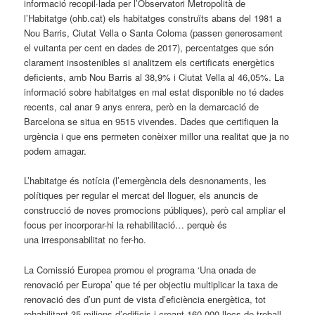
informació recopil·lada per l’Observatori Metropolità de
l’Habitatge (ohb.cat) els habitatges construïts abans del 1981 a
Nou Barris, Ciutat Vella o Santa Coloma (passen generosament
el vuitanta per cent en dades de 2017), percentatges que són
clarament insostenibles si analitzem els certificats energètics
deficients, amb Nou Barris al 38,9% i Ciutat Vella al 46,05%. La
informació sobre habitatges en mal estat disponible no té dades
recents, cal anar 9 anys enrera, però en la demarcació de
Barcelona se situa en 9515 vivendes. Dades que certifiquen la
urgència i que ens permeten conèixer millor una realitat que ja no
podem amagar.
L’habitatge és notícia (l’emergència dels desnonaments, les
polítiques per regular el mercat del lloguer, els anuncis de
construcció de noves promocions públiques), però cal ampliar el
focus per incorporar-hi la rehabilitació… perquè és
una irresponsabilitat no fer-ho.
La Comissió Europea promou el programa ‘Una onada de
renovació per Europa’ que té per objectiu multiplicar la taxa de
renovació des d’un punt de vista d’eficiència energètica, tot
rehabilitant 35 milions d’edificis i creant 160.000 llocs de treball