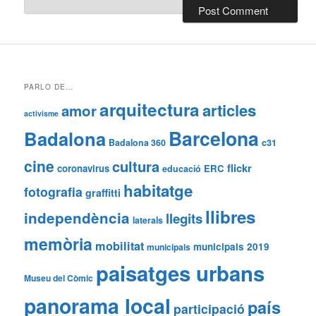
PARLO DE…
arquitectura
articles
amor
activisme
Barcelona
Badalona
Badalona 360
c31
cine
cultura
flickr
coronavirus
ERC
educació
habitatge
fotografia
graffitti
llibres
independència
llegits
laterals
memòria
mobilitat
municipals 2019
municipals
paisatges urbans
Museu del Còmic
panorama local
país
participació