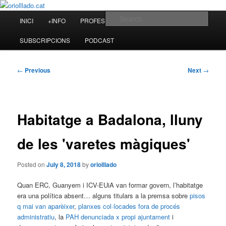
Skip
to
Main
Sear
INICI
+INFO
PROFESSIONAL
BLOG
primary
menu
content
oriolllado.cat
SUBSCRIPCIONS
PODCAST
Post
←
Previous
Next
→
navigation
Habitatge a Badalona, lluny
de les 'varetes màgiques'
Posted on
July 8, 2018
by
oriolllado
Quan ERC, Guanyem i ICV-EUiA van formar govern, l’habitatge
era una política absent… alguns titulars a la premsa sobre
pisos
q mai van aparèixer
,
planxes col·locades fora de procés
administratiu
, la
PAH denunciada x propi ajuntament
i