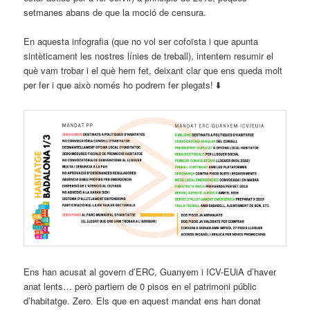
setmanes abans de que la moció de censura.
En aquesta infografia (que no vol ser cofoïsta i que apunta
sintèticament les nostres línies de treball), intentem resumir el
què vam trobar i el què hem fet, deixant clar que ens queda molt
per fer i que això només ho podrem fer plegats! ⬇️
Ens han acusat al govern d’ERC, Guanyem i ICV-EUiA d’haver
anat lents… però partiem de 0 pisos en el patrimoni públic
d’habitatge. Zero. Els que en aquest mandat ens han
donat