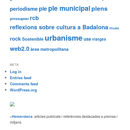
ple municipal
plens
ple
periodisme
rcb
pressupost
reflexions sobre cultura a Badalona
rituals
urbanisme
rock
Sostenible
usa
viatges
web2.0
àrea metropolitana
META
Log in
Entries feed
Comments feed
WordPress.org
+
Hemeroteca
: articles publicats i referències destacades a premsa i
mitjans.