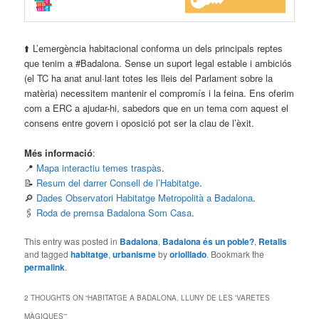
⬆️ L’emergència habitacional conforma un dels principals reptes
que tenim a #Badalona. Sense un suport legal estable i ambiciós
(el TC ha anat anul·lant totes les lleis del Parlament sobre la
matèria) necessitem mantenir el compromís i la feina. Ens oferim
com a ERC a ajudar-hi, sabedors que en un tema com aquest el
consens entre govern i oposició pot ser la clau de l’èxit.
Més informació
:
📍
Mapa interactiu temes traspàs
.
📝
Resum del darrer Consell de l’Habitatge
.
🔎
Dades Observatori Habitatge Metropolità a Badalona
.
🖇️
Roda de premsa Badalona Som Casa
.
This entry was posted in
Badalona
,
Badalona és un poble?
,
Retalls
and tagged
habitatge
,
urbanisme
by
oriolllado
. Bookmark the
permalink
.
2 THOUGHTS ON “
HABITATGE A BADALONA, LLUNY DE LES 'VARETES
MÀGIQUES'
”