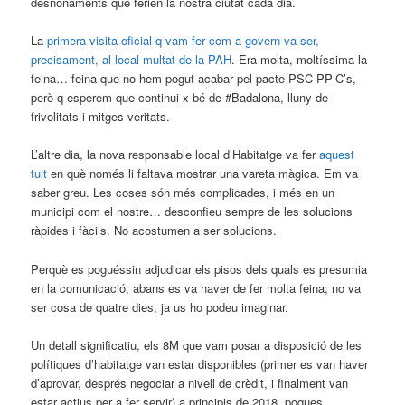
desnonaments que ferien la nostra ciutat cada dia.
La
primera visita oficial q vam fer com a govern va ser,
precisament, al local multat de la PAH
. Era molta, moltíssima la
feina… feina que no hem pogut acabar pel pacte PSC-PP-C’s,
però q esperem que continui x bé de #Badalona, lluny de
frivolitats i mitges veritats.
L’altre dia, la nova responsable local d’Habitatge va fer
aquest
tuit
en què només li faltava mostrar una vareta màgica. Em va
saber greu. Les coses són més complicades, i més en un
municipi com el nostre… desconfieu sempre de les solucions
ràpides i fàcils. No acostumen a ser solucions.
Perquè es poguéssin adjudicar els pisos dels quals es presumia
en la comunicació, abans es va haver de fer molta feina; no va
ser cosa de quatre dies, ja us ho podeu imaginar.
Un detall significatiu, els 8M que vam posar a disposició de les
polítiques d’habitatge van estar disponibles (primer es van haver
d’aprovar, després negociar a nivell de crèdit, i finalment van
estar actius per a fer servir) a principis de 2018, poques