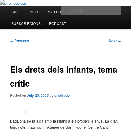
Skip
to
Main
Sear
INICI
+INFO
PROFESSIONAL
BLOG
primary
menu
content
oriolllado.cat
SUBSCRIPCIONS
PODCAST
Post
←
Previous
Next
→
navigation
Els drets dels infants, tema
crític
Posted on
July 20, 2023
by
oriolllado
Badalona se la juga amb la infància els propers 4 anys. La gran
tasca d’entitats com l’Ateneu de Sant Roc, el Centre Sant