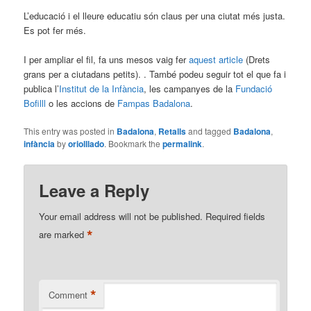
L’educació i el lleure educatiu són claus per una ciutat més justa.
Es pot fer més.
I per ampliar el fil, fa uns mesos vaig fer
aquest article
(Drets
grans per a ciutadans petits). . També podeu seguir tot el que fa i
publica l’
Institut de la Infància
, les campanyes de la
Fundació
Bofilll
o les accions de
Fampas Badalona
.
This entry was posted in
Badalona
,
Retalls
and tagged
Badalona
,
infància
by
oriolllado
. Bookmark the
permalink
.
Leave a Reply
Your email address will not be published.
Required fields
*
are marked
*
Comment