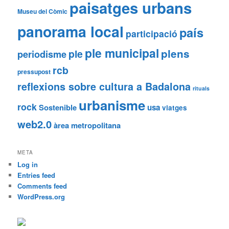
paisatges urbans
Museu del Còmic
panorama local
país
participació
ple municipal
plens
ple
periodisme
rcb
pressupost
reflexions sobre cultura a Badalona
rituals
urbanisme
rock
Sostenible
usa
viatges
web2.0
àrea metropolitana
META
Log in
Entries feed
Comments feed
WordPress.org