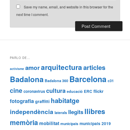
Save my name, email, and website in this browser for the
next time I comment.
PARLO DE…
arquitectura
articles
amor
activisme
Barcelona
Badalona
Badalona 360
c31
cine
cultura
flickr
coronavirus
ERC
educació
habitatge
fotografia
graffitti
llibres
independència
llegits
laterals
memòria
mobilitat
municipals 2019
municipals